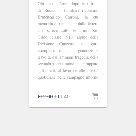
Oltre settant’anni dopo la ritirata
di Russia, i familiari ricordano
Ermenegildo Caironi, la cui
memoria è tramandata dalle lettere
che scrisse sotto le armi. Zio
Gildo, classe 1916, alpino della
Divisione Cuneense, è figura
esemplare di una generazione
travolta dall’immane tragedia della
seconda guerra mondiale: strappato
agli affetti, al lavoro e alle attività
quotidiane nelle campagne intorno
a …
Il
Il
€
12.00
€
11.40
prezzo
prezzo
originale
attuale
era:
è:
€12.00.
€11.40.