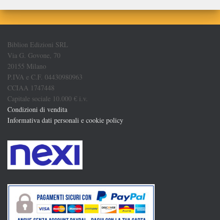
Biblion Edizioni SRL
Via G. Govone, 70
20155 Milano
P.IVA e C.F. 04430980963
CCIAA 1747448
Capitale sociale 10.000 € i.v.
Condizioni di vendita
Informativa dati personali e cookie policy