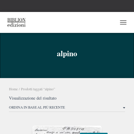
NAVI
alpino
Home
/ Prodotti taggati “alpino”
Visualizzazione del risultato