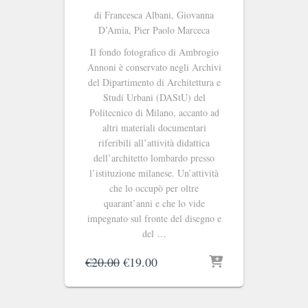
di Francesca Albani, Giovanna
D’Amia, Pier Paolo Marceca
Il fondo fotografico di Ambrogio
Annoni è conservato negli Archivi
del Dipartimento di Architettura e
Studi Urbani (DAStU) del
Politecnico di Milano, accanto ad
altri materiali documentari
riferibili all’attività didattica
dell’architetto lombardo presso
l’istituzione milanese. Un’attività
che lo occupò per oltre
quarant’anni e che lo vide
impegnato sul fronte del disegno e
del …
Il
Il
€
20.00
€
19.00
prezzo
prezzo
originale
attuale
era:
è: