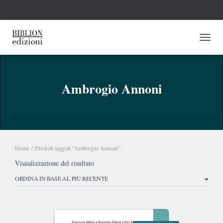
NAVI
Ambrogio Annoni
Home
/ Prodotti taggati “Ambrogio Annoni”
Visualizzazione del risultato