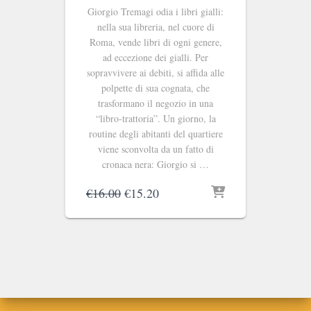
Giorgio Tremagi odia i libri gialli:
nella sua libreria, nel cuore di
Roma, vende libri di ogni genere,
ad eccezione dei gialli. Per
sopravvivere ai debiti, si affida alle
polpette di sua cognata, che
trasformano il negozio in una
“libro-trattoria”. Un giorno, la
routine degli abitanti del quartiere
viene sconvolta da un fatto di
cronaca nera: Giorgio si …
Il
Il
€
16.00
€
15.20
prezzo
prezzo
originale
attuale
era:
è:
€16.00.
€15.20.