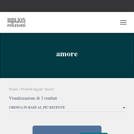
NAVI
amore
Home
/ Prodotti taggati “amore”
Ordina
Visualizzazione di 3 risultati
in
base
al
più
recente