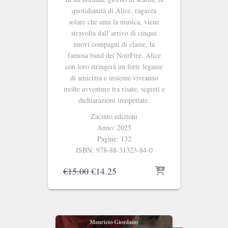
quotidianità di Alice, ragazza
solare che ama la musica, viene
stravolta dall’arrivo di cinque
nuovi compagni di classe, la
famosa band dei NoirFire. Alice
con loro stringerà un forte legame
di amicizia e insieme vivranno
molte avventure tra risate, segreti e
dichiarazioni inaspettate.
Zacinto edizioni
Anno: 2025
Pagine: 132
ISBN: 978-88-31323-84-0
Il
Il
€
15.00
€
14.25
prezzo
prezzo
originale
attuale
era:
è:
€15.00.
€14.25.