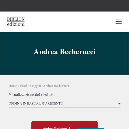
NAVI
Andrea Becherucci
Home
/ Prodotti taggati “Andrea Becherucci”
Visualizzazione del risultato