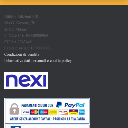
Biblion Edizioni SRL
Via G. Govone, 70
20155 Milano
P.IVA e C.F. 04430980963
CCIAA 1747448
Capitale sociale 10.000 € i.v.
Condizioni di vendita
Informativa dati personali e cookie policy