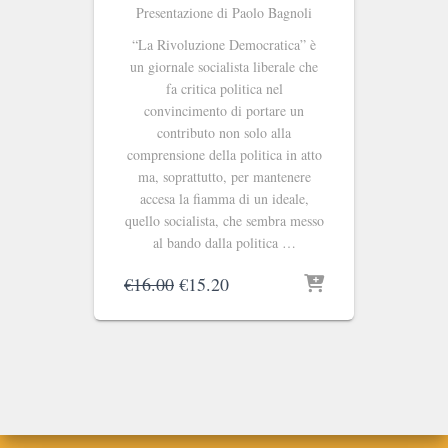
Presentazione di Paolo Bagnoli
“La Rivoluzione Democratica” è
un giornale socialista liberale che
fa critica politica nel
convincimento di portare un
contributo non solo alla
comprensione della politica in atto
ma, soprattutto, per mantenere
accesa la fiamma di un ideale,
quello socialista, che sembra messo
al bando dalla politica …
Il
Il
€
16.00
€
15.20
prezzo
prezzo
originale
attuale
era:
è:
€16.00.
€15.20.