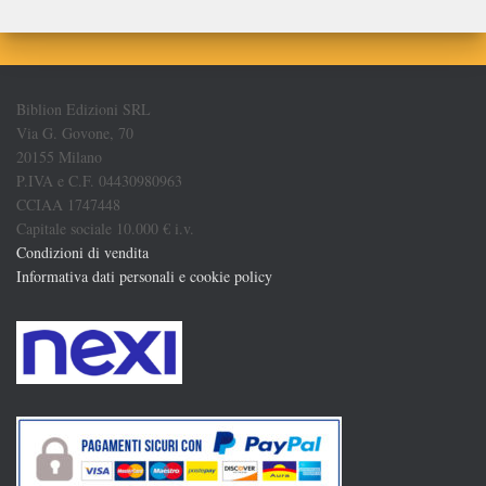
Biblion Edizioni SRL
Via G. Govone, 70
20155 Milano
P.IVA e C.F. 04430980963
CCIAA 1747448
Capitale sociale 10.000 € i.v.
Condizioni di vendita
Informativa dati personali e cookie policy