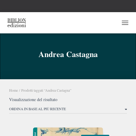
NAVI
Andrea Castagna
Home
/ Prodotti taggati “Andrea Castagna”
Visualizzazione del risultato