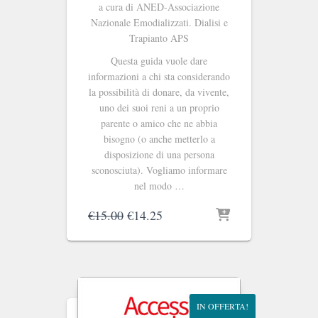
a cura di ANED-Associazione
Nazionale Emodializzati. Dialisi e
Trapianto APS
Questa guida vuole dare
informazioni a chi sta considerando
la possibilità di donare, da vivente,
uno dei suoi reni a un proprio
paren­te o amico che ne abbia
bisogno (o anche metterlo a
disposizione di una persona
sconosciuta). Vogliamo informare
nel modo …
Il
Il
€
15.00
€
14.25
prezzo
prezzo
originale
attuale
era:
è:
€15.00.
€14.25.
IN OFFERTA!