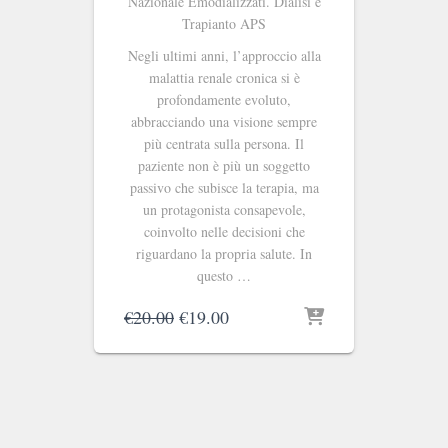
Nazionale Emodializzati. Dialisi e
Trapianto APS
Negli ultimi anni, l’approccio alla
malattia renale cronica si è
profondamente evoluto,
abbracciando una visione sempre
più centrata sulla persona. Il
paziente non è più un soggetto
passivo che subisce la terapia, ma
un protagonista consapevole,
coinvolto nelle decisioni che
riguardano la propria salute. In
questo …
Il
Il
€
20.00
€
19.00
prezzo
prezzo
originale
attuale
era:
è:
€20.00.
€19.00.