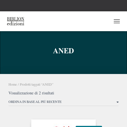
NAVI
ANED
Home
/ Prodotti taggati “ANED”
Ordina
Visualizzazione di 2 risultati
in
base
al
più
recente