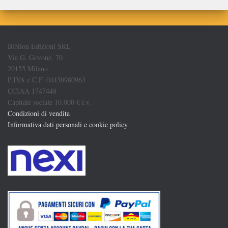
Biblion Edizioni SRL
Via G. Govone, 70
20155 Milano
P.IVA e C.F. 04430980963
CCIAA 1747448
Capitale sociale 10.000 € i.v.
Condizioni di vendita
Informativa dati personali e cookie policy