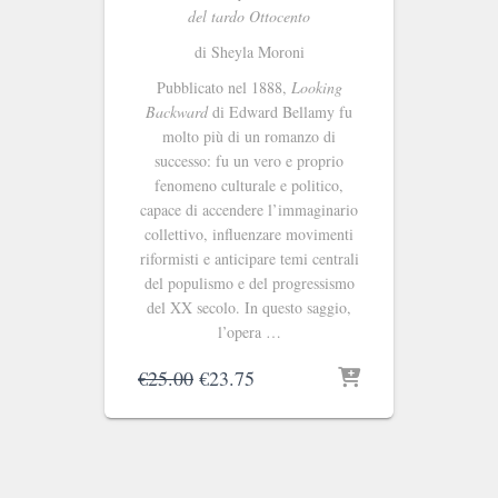
del tardo Ottocento
di Sheyla Moroni
Pubblicato nel 1888,
Looking
Backward
di Edward Bellamy fu
molto più di un romanzo di
successo: fu un vero e proprio
fenomeno culturale e politico,
capace di accendere l’immaginario
collettivo, influenzare movimenti
riformisti e anticipare temi centrali
del populismo e del progressismo
del XX secolo. In questo saggio,
l’opera …
Il
Il
€
25.00
€
23.75
prezzo
prezzo
originale
attuale
era:
è:
€25.00.
€23.75.