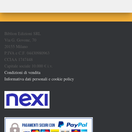
Biblion Edizioni SRL
Via G. Govone, 70
20155 Milano
P.IVA e C.F. 04430980963
CCIAA 1747448
Capitale sociale 10.000 € i.v.
Condizioni di vendita
Informativa dati personali e cookie policy