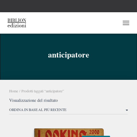
NAVI
anticipatore
Home
/ Prodotti taggati “anticipatore”
Visualizzazione del risultato