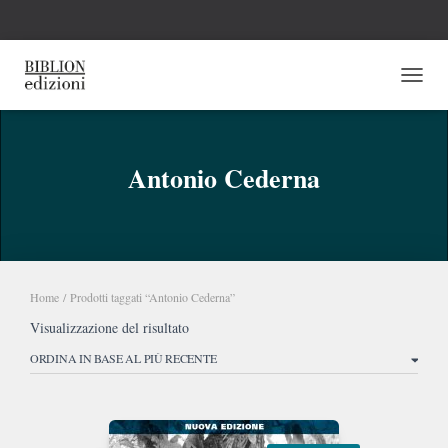
NAVI
Antonio Cederna
Home
/ Prodotti taggati “Antonio Cederna”
Visualizzazione del risultato