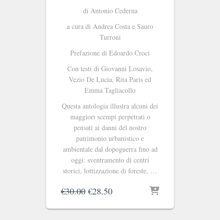
di Antonio Cederna
a cura di Andrea Costa e Sauro
Turroni
Prefazione di Edoardo Croci
Con testi di Giovanni Losavio,
Vezio De Lucia, Rita Paris ed
Emma Tagliacollo
Questa antologia illustra alcuni dei
maggiori scempi perpetrati o
pensati ai danni del nostro
patrimonio urbanistico e
ambientale dal dopoguerra fino ad
oggi: sventramento di centri
storici, lottizzazione di foreste, …
Il
Il
€
30.00
€
28.50
prezzo
prezzo
originale
attuale