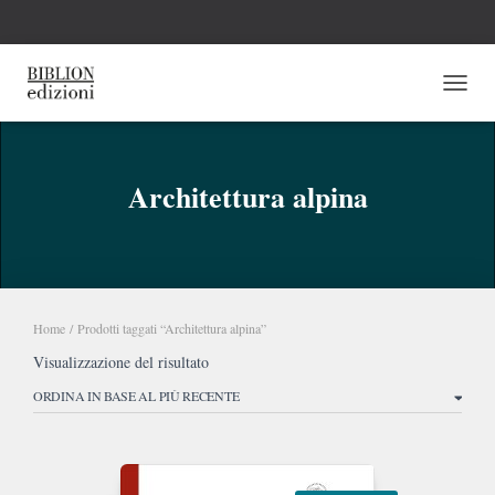
NAVI
Architettura alpina
Home
/ Prodotti taggati “Architettura alpina”
Visualizzazione del risultato