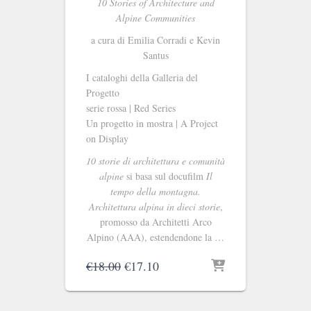
10 Stories of Architecture and
Alpine Communities
a cura di Emilia Corradi e Kevin
Santus
I cataloghi della Galleria del
Progetto
serie rossa | Red Series
Un progetto in mostra | A Project
on Display
10 storie di architettura e comunità
alpine
si basa sul docufilm
Il
tempo della montagna.
Architettura alpina in dieci storie
,
promosso da Architetti Arco
Alpino (AAA), estendendone la …
Il
Il
€
18.00
€
17.10
prezzo
prezzo
originale
attuale
era:
è: