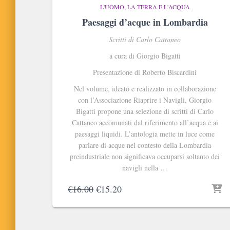
L'UOMO, LA TERRA E L'ACQUA
Paesaggi d’acque in Lombardia
Scritti di Carlo Cattaneo
a cura di Giorgio Bigatti
Presentazione di Roberto Biscardini
Nel volume, ideato e realizzato in collaborazione
con l’Associazione Riaprire i Navigli, Giorgio
Bigatti propone una selezione di scritti di Carlo
Cattaneo accomunati dal riferimento all’acqua e ai
paesaggi liquidi. L’antologia mette in luce come
parlare di acque nel contesto della Lombardia
preindustriale non significava occuparsi soltanto dei
navigli nella …
Il
Il
€
16.00
€
15.20
prezzo
prezzo
originale
attuale
era:
è: