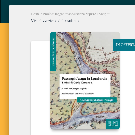
Home
/ Prodotti taggati “associazione riaprire i navigli”
Visualizzazione del risultato
IN OFFERT