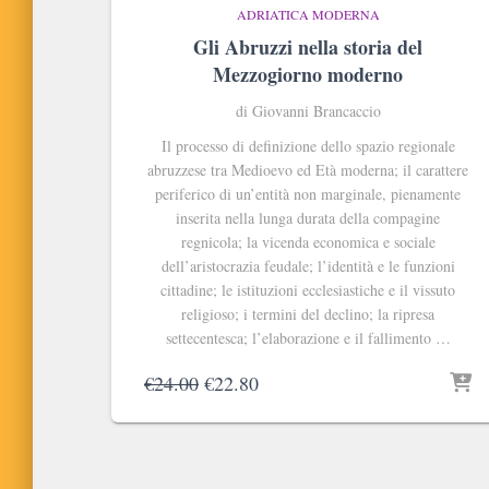
ADRIATICA MODERNA
Gli Abruzzi nella storia del
Mezzogiorno moderno
di Giovanni Brancaccio
Il processo di definizione dello spazio regionale
abruzzese tra Medioevo ed Età moderna; il carattere
periferico di un’entità non marginale, pienamente
inserita nella lunga durata della compagine
regnicola; la vicenda economica e sociale
dell’aristocrazia feudale; l’identità e le funzioni
cittadine; le istituzioni ecclesiastiche e il vissuto
religioso; i termini del declino; la ripresa
settecentesca; l’elaborazione e il fallimento …
Il
Il
€
24.00
€
22.80
prezzo
prezzo
originale
attuale
era:
è:
€24.00.
€22.80.