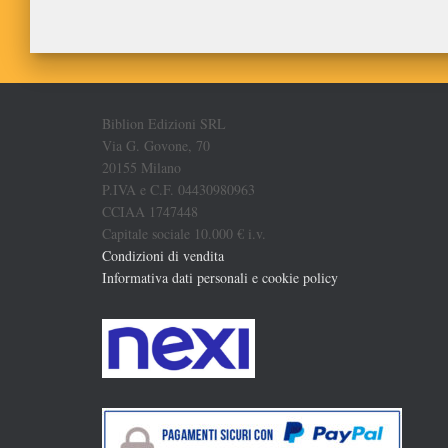
Biblion Edizioni SRL
Via G. Govone, 70
20155 Milano
P.IVA e C.F. 04430980963
CCIAA 1747448
Capitale sociale 10.000 € i.v.
Condizioni di vendita
Informativa dati personali e cookie policy