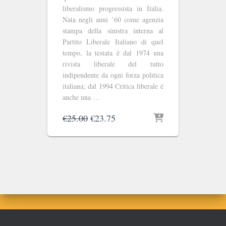
liberalismo progressista in Italia.
Nata negli anni ’60 come agenzia
stampa della sinistra interna al
Partito Liberale Italiano di quel
tempo, la testata è dal 1974 una
rivista liberale del tutto
indipendente da ogni forza politica
italiana; dal 1994 Critica liberale è
anche una …
Il
Il
€
25.00
€
23.75
prezzo
prezzo
originale
attuale
era:
è:
€25.00.
€23.75.