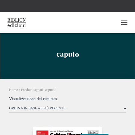
NAVI
caputo
Home
/ Prodotti taggati “caputo”
Visualizzazione del risultato