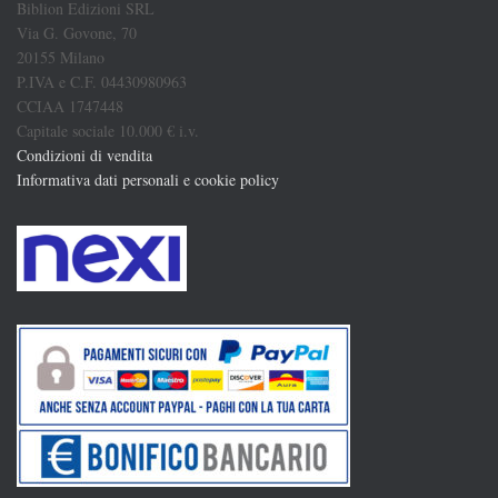
Biblion Edizioni SRL
Via G. Govone, 70
20155 Milano
P.IVA e C.F. 04430980963
CCIAA 1747448
Capitale sociale 10.000 € i.v.
Condizioni di vendita
Informativa dati personali e cookie policy