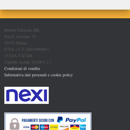
Biblion Edizioni SRL
Via G. Govone, 70
20155 Milano
P.IVA e C.F. 04430980963
CCIAA 1747448
Capitale sociale 10.000 € i.v.
Condizioni di vendita
Informativa dati personali e cookie policy