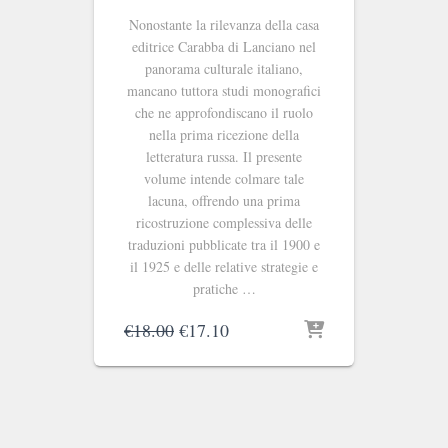
Nonostante la rilevanza della casa
editrice Carabba di Lanciano nel
panorama culturale italiano,
mancano tuttora studi monografici
che ne approfondiscano il ruolo
nella prima ricezione della
letteratura russa. Il presente
volume intende colmare tale
lacuna, offrendo una prima
ricostruzione complessiva delle
traduzioni pubblicate tra il 1900 e
il 1925 e delle relative strategie e
pratiche …
Il
Il
€
18.00
€
17.10
prezzo
prezzo
originale
attuale
era:
è:
€18.00.
€17.10.