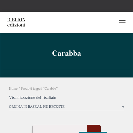
NAVI
Carabba
Home
/ Prodotti taggati “Carabba”
Visualizzazione del risultato