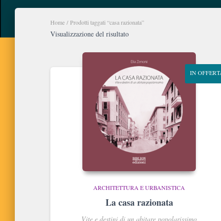
Home
/ Prodotti taggati “casa razionata”
Visualizzazione del risultato
IN OFFERT
ARCHITETTURA E URBANISTICA
La casa razionata
Vite e destini di un abitare popolarissimo