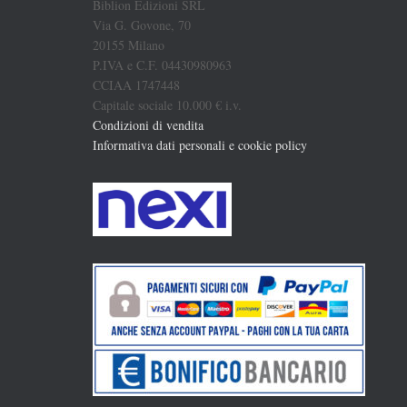
Biblion Edizioni SRL
Via G. Govone, 70
20155 Milano
P.IVA e C.F. 04430980963
CCIAA 1747448
Capitale sociale 10.000 € i.v.
Condizioni di vendita
Informativa dati personali e cookie policy