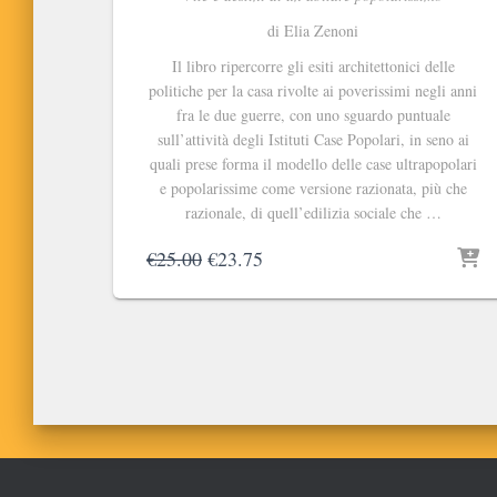
di Elia Zenoni
Il libro ripercorre gli esiti architettonici delle
politiche per la casa rivolte ai poverissimi negli anni
fra le due guerre, con uno sguardo puntuale
sull’attività degli Istituti Case Popolari, in seno ai
quali prese forma il modello delle case ultrapopolari
e popolarissime come versione razionata, più che
razionale, di quell’edilizia sociale che …
Il
Il
€
25.00
€
23.75
prezzo
prezzo
originale
attuale
era:
è:
€25.00.
€23.75.