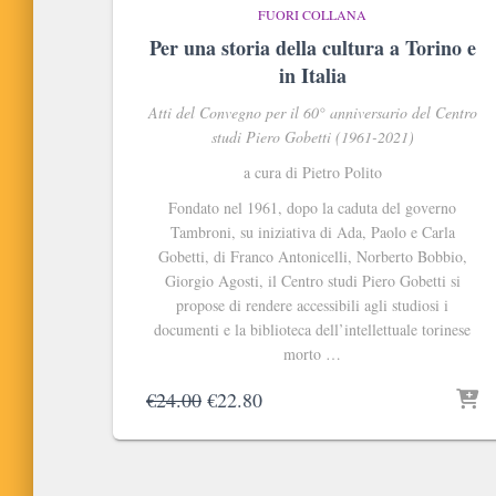
FUORI COLLANA
Per una storia della cultura a Torino e
in Italia
Atti del Convegno per il 60° anniversario del Centro
studi Piero Gobetti (1961-2021)
a cura di Pietro Polito
Fondato nel 1961, dopo la caduta del governo
Tambroni, su iniziativa di Ada, Paolo e Carla
Gobetti, di Franco Antonicelli, Norberto Bobbio,
Giorgio Agosti, il Centro studi Piero Gobetti si
propose di rendere accessibili agli studiosi i
documenti e la biblioteca dell’intellettuale torinese
morto …
Il
Il
€
24.00
€
22.80
prezzo
prezzo
originale
attuale
era:
è:
€24.00.
€22.80.