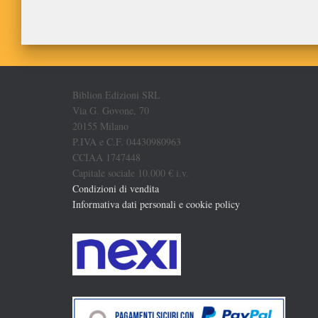
Biblion Edizioni SRL
Via G. Govone, 70
20155 Milano
P.IVA e C.F. 04430980963
CCIAA 1747448
Capitale sociale 10.000 € i.v.
Condizioni di vendita
Informativa dati personali e cookie policy