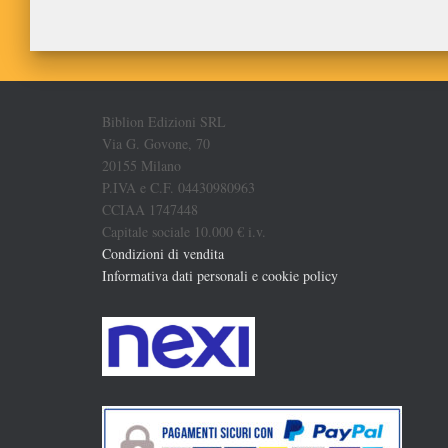
Biblion Edizioni SRL
Via G. Govone, 70
20155 Milano
P.IVA e C.F. 04430980963
CCIAA 1747448
Capitale sociale 10.000 € i.v.
Condizioni di vendita
Informativa dati personali e cookie policy