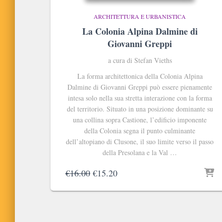
ARCHITETTURA E URBANISTICA
La Colonia Alpina Dalmine di
Giovanni Greppi
a cura di Stefan Vieths
La forma architettonica della Colonia Alpina
Dalmine di Giovanni Greppi può essere pienamente
intesa solo nella sua stretta interazione con la forma
del territorio. Situato in una posizione dominante su
una collina sopra Castione, l’edificio imponente
della Colonia segna il punto culminante
dell’altopiano di Clusone, il suo limite verso il passo
della Presolana e la Val …
Il
Il
€
16.00
€
15.20
prezzo
prezzo
originale
attuale
era:
è:
€16.00.
€15.20.