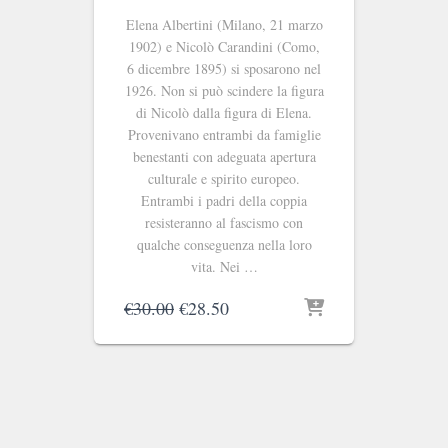
Elena Albertini (Milano, 21 marzo
1902) e Nicolò Carandini (Como,
6 dicembre 1895) si sposarono nel
1926. Non si può scindere la figura
di Nicolò dalla figura di Elena.
Provenivano entrambi da famiglie
benestanti con adeguata apertura
culturale e spirito europeo.
Entrambi i padri della coppia
resisteranno al fascismo con
qualche conseguenza nella loro
vita. Nei …
Il
Il
€
30.00
€
28.50
prezzo
prezzo
originale
attuale
era:
è:
€30.00.
€28.50.