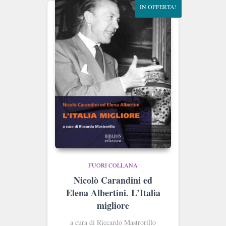
IN OFFERTA!
FUORI COLLANA
Nicolò Carandini ed
Elena Albertini. L’Italia
migliore
a cura di Riccardo Mastrorillo