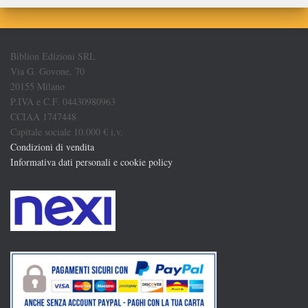
Biblion Edizioni SRL
Via G. Govone, 70
20155 Milano
P.IVA e C.F. 04430980963
CCIAA 1747448
Capitale sociale 10.000 € i.v.
Condizioni di vendita
Informativa dati personali e cookie policy