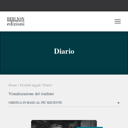
NAVI
Diario
Home
/ Prodotti taggati “Diario”
Visualizzazione del risultato