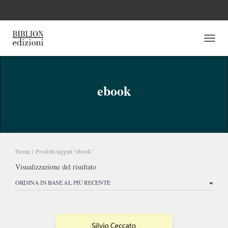
NAVI
ebook
Home
/ Prodotti taggati “ebook”
Visualizzazione del risultato