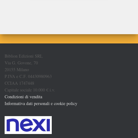
Biblion Edizioni SRL
Via G. Govone, 70
20155 Milano
P.IVA e C.F. 04430980963
CCIAA 1747448
Capitale sociale 10.000 € i.v.
Condizioni di vendita
Informativa dati personali e cookie policy