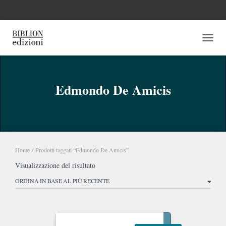
NAVI
Edmondo De Amicis
Home
/ Prodotti taggati “Edmondo De Amicis”
Visualizzazione del risultato