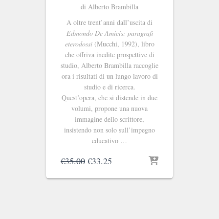
di Alberto Brambilla
A oltre trent’anni dall’uscita di
Edmondo De Amicis: paragrafi
eterodossi
(Mucchi, 1992), libro
che offriva inedite prospettive di
studio, Alberto Brambilla raccoglie
ora i risultati di un lungo lavoro di
studio e di ricerca.
Quest’opera, che si distende in due
volumi, propone una nuova
immagine dello scrittore,
insistendo non solo sull’impegno
educativo …
Il
Il
€
35.00
€
33.25
prezzo
prezzo
originale
attuale
era:
è:
€35.00.
€33.25.