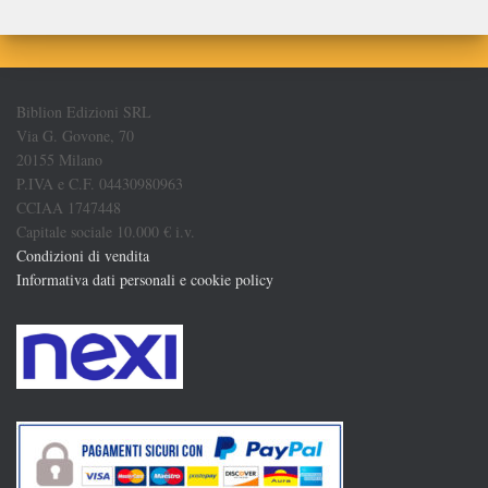
Biblion Edizioni SRL
Via G. Govone, 70
20155 Milano
P.IVA e C.F. 04430980963
CCIAA 1747448
Capitale sociale 10.000 € i.v.
Condizioni di vendita
Informativa dati personali e cookie policy