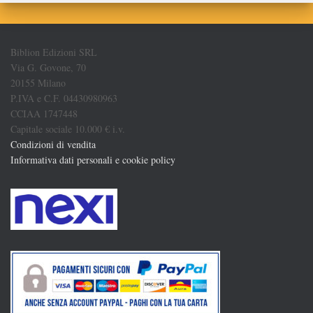
Biblion Edizioni SRL
Via G. Govone, 70
20155 Milano
P.IVA e C.F. 04430980963
CCIAA 1747448
Capitale sociale 10.000 € i.v.
Condizioni di vendita
Informativa dati personali e cookie policy