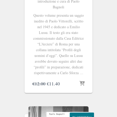
introduzione e cura di Paolo
Bagnoli
Questo volume presenta un saggio
inedito di Paolo Vittorelli, scritto
nel 1945 e dedicato a Emilio
Lussu. Il testo gli era stato
commissionato dalla Casa Editrice
“L’Arciere” di Roma per una
collana intitolata “Profili degli
uomini d’oggi”. Quello su Lussu
avrebbe dovuto seguire altri due
“profili” in preparazione, dedicati
rispettivamente a Carlo Sforza …
Il
Il
€
12.00
€
11.40
prezzo
prezzo
originale
attuale
era:
è:
€12.00.
€11.40.