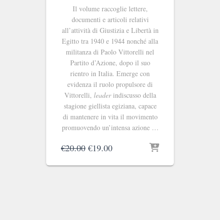
Il volume raccoglie lettere,
documenti e articoli relativi
all’attività di Giustizia e Libertà in
Egitto tra 1940 e 1944 nonché alla
militanza di Paolo Vittorelli nel
Partito d’Azione, dopo il suo
rientro in Italia. Emerge con
evidenza il ruolo propulsore di
Vittorelli,
leader
indiscusso della
stagione giellista egiziana, capace
di mantenere in vita il movimento
promuovendo un’intensa azione …
Il
Il
€
20.00
€
19.00
prezzo
prezzo
originale
attuale
era:
è:
€20.00.
€19.00.