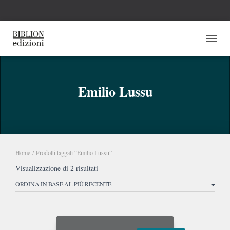
NAVI
Emilio Lussu
Home
/ Prodotti taggati “Emilio Lussu”
Ordina
Visualizzazione di 2 risultati
in
base
al
più
recente