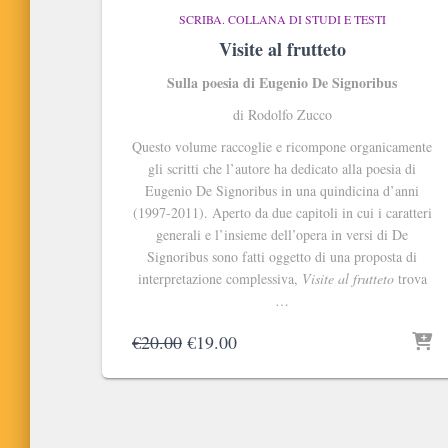
SCRIBA. COLLANA DI STUDI E TESTI
Visite al frutteto
Sulla poesia di Eugenio De Signoribus
di Rodolfo Zucco
Questo volume raccoglie e ricompone organicamente
gli scritti che l’autore ha dedicato alla poesia di
Eugenio De Signoribus in una quindicina d’anni
(1997-2011). Aperto da due capitoli in cui i caratteri
generali e l’insieme dell’opera in versi di De
Signoribus sono fatti oggetto di una proposta di
interpretazione complessiva,
Visite al frutteto
trova
…
Il
Il
€
20.00
€
19.00
prezzo
prezzo
originale
attuale
era:
è:
€20.00.
€19.00.