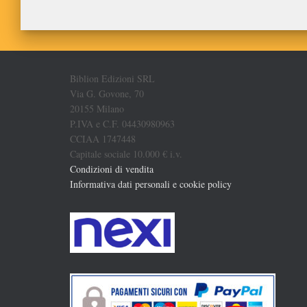
Biblion Edizioni SRL
Via G. Govone, 70
20155 Milano
P.IVA e C.F. 04430980963
CCIAA 1747448
Capitale sociale 10.000 € i.v.
Condizioni di vendita
Informativa dati personali e cookie policy