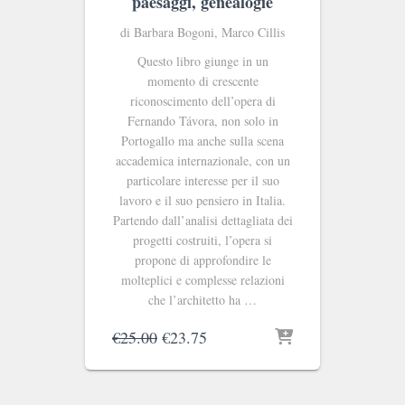
paesaggi, genealogie
di Barbara Bogoni, Marco Cillis
Questo libro giunge in un
momento di crescente
riconoscimento dell’opera di
Fernando Távora, non solo in
Portogallo ma anche sulla scena
accademica internazionale, con un
particolare interesse per il suo
lavoro e il suo pensiero in Italia.
Partendo dall’analisi dettagliata dei
progetti costruiti, l’opera si
propone di approfondire le
molteplici e complesse relazioni
che l’architetto ha …
Il
Il
€
25.00
€
23.75
prezzo
prezzo
originale
attuale
era:
è: