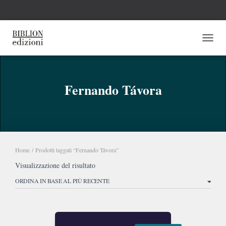
NAVI
Fernando Távora
Home
/ Prodotti taggati “Fernando Távora”
Visualizzazione del risultato