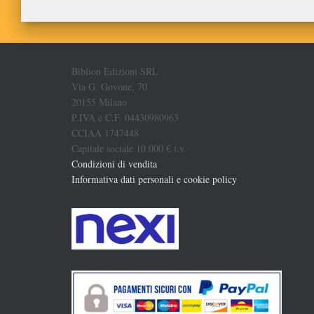
Biblion Edizioni SRL
Via G. Govone, 70
20155 Milano
P.IVA e C.F. 04430980963
CCIAA 1747448
Capitale sociale 10.000 € i.v.
Condizioni di vendita
Informativa dati personali e cookie policy