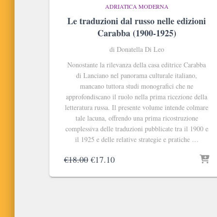
ADRIATICA MODERNA
Le traduzioni dal russo nelle edizioni
Carabba (1900-1925)
di Donatella Di Leo
Nonostante la rilevanza della casa editrice Carabba
di Lanciano nel panorama culturale italiano,
mancano tuttora studi monografici che ne
approfondiscano il ruolo nella prima ricezione della
letteratura russa. Il presente volume intende colmare
tale lacuna, offrendo una prima ricostruzione
complessiva delle traduzioni pubblicate tra il 1900 e
il 1925 e delle relative strategie e pratiche …
Il
Il
€
18.00
€
17.10
prezzo
prezzo
originale
attuale
era:
è:
€18.00.
€17.10.