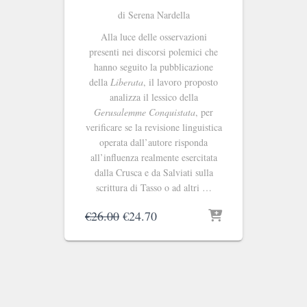
di Serena Nardella
Alla luce delle osservazioni
presenti nei discorsi polemici che
hanno seguito la pubblicazione
della
Liberata
, il lavoro proposto
analizza il lessico della
Gerusalemme Conquistata
, per
verificare se la revisione linguistica
operata dall’autore risponda
all’influenza realmente esercitata
dalla Crusca e da Salviati sulla
scrittura di Tasso o ad altri …
Il
Il
€
26.00
€
24.70
prezzo
prezzo
originale
attuale
era:
è:
€26.00.
€24.70.