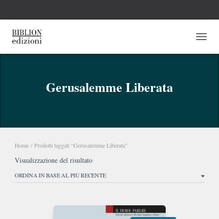
NAVI
Gerusalemme Liberata
Home
/ Prodotti taggati “Gerusalemme Liberata”
Visualizzazione del risultato