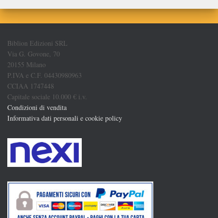
Biblion Edizioni SRL
Via G. Govone, 70
20155 Milano
P.IVA e C.F. 04430980963
CCIAA 1747448
Capitale sociale 10.000 € i.v.
Condizioni di vendita
Informativa dati personali e cookie policy