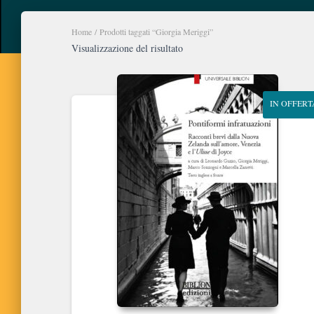
Home
/ Prodotti taggati “Giorgia Meriggi”
Visualizzazione del risultato
IN OFFERT