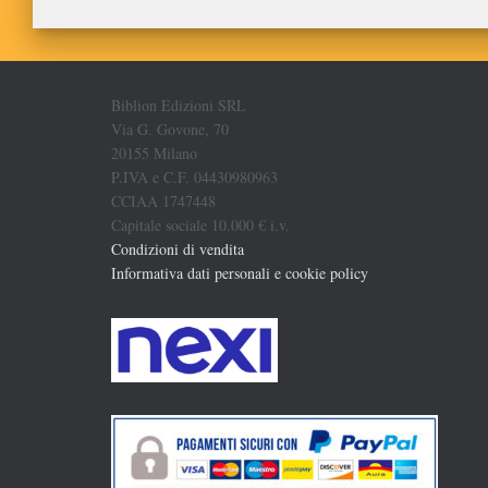
Biblion Edizioni SRL
Via G. Govone, 70
20155 Milano
P.IVA e C.F. 04430980963
CCIAA 1747448
Capitale sociale 10.000 € i.v.
Condizioni di vendita
Informativa dati personali e cookie policy