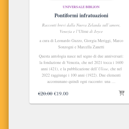
UNIVERSALE BIBLION
Pontiformi infratuazioni
Racconti brevi dalla Nuova Zelanda sull’amore,
Venezia e l’
Ulisse
di Joyce
a cura di Leonardo Guzzo, Giorgia Meriggi, Marco
Sonzogni e Marcella Zanetti
Questa antologia nasce nel segno di due anniversari:
la fondazione di Venezia, che nel 2021 tocca i 1600
anni (421), e la pubblicazione dell’
Ulisse
, che nel
2022 raggiunge i 100 anni (1922). Due elementi
accomunano quindi ogni racconto: una …
Il
Il
€
20.00
€
19.00
prezzo
prezzo
originale
attuale
era:
è:
€20.00.
€19.00.