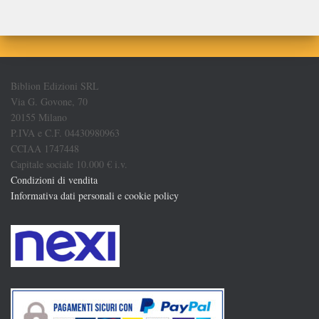
Biblion Edizioni SRL
Via G. Govone, 70
20155 Milano
P.IVA e C.F. 04430980963
CCIAA 1747448
Capitale sociale 10.000 € i.v.
Condizioni di vendita
Informativa dati personali e cookie policy