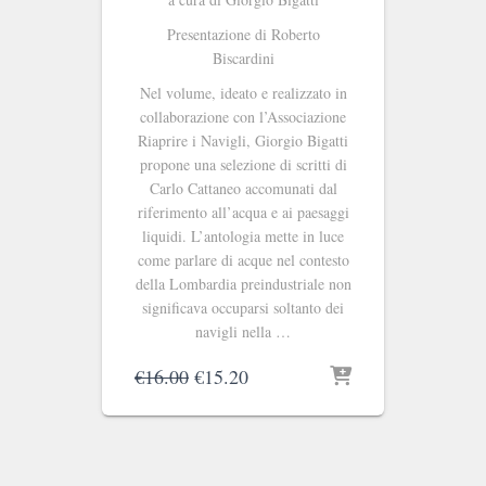
Presentazione di Roberto
Biscardini
Nel volume, ideato e realizzato in
collaborazione con l’Associazione
Riaprire i Navigli, Giorgio Bigatti
propone una selezione di scritti di
Carlo Cattaneo accomunati dal
riferimento all’acqua e ai paesaggi
liquidi. L’antologia mette in luce
come parlare di acque nel contesto
della Lombardia preindustriale non
significava occuparsi soltanto dei
navigli nella …
Il
Il
€
16.00
€
15.20
prezzo
prezzo
originale
attuale
era:
è:
€16.00.
€15.20.