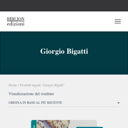
NAVI
Giorgio Bigatti
Home
/ Prodotti taggati “Giorgio Bigatti”
Visualizzazione del risultato