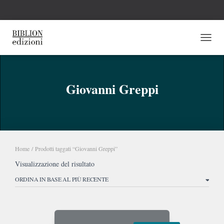
NAVI
Giovanni Greppi
Home
/ Prodotti taggati “Giovanni Greppi”
Visualizzazione del risultato