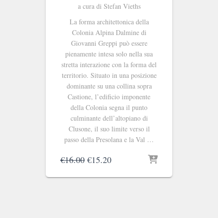
a cura di Stefan Vieths
La forma architettonica della
Colonia Alpina Dalmine di
Giovanni Greppi può essere
pienamente intesa solo nella sua
stretta interazione con la forma del
territorio. Situato in una posizione
dominante su una collina sopra
Castione, l’edificio imponente
della Colonia segna il punto
culminante dell’altopiano di
Clusone, il suo limite verso il
passo della Presolana e la Val …
Il
Il
€
16.00
€
15.20
prezzo
prezzo
originale
attuale
era:
è:
€16.00.
€15.20.