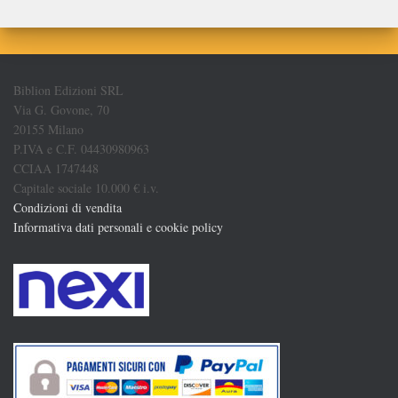
Biblion Edizioni SRL
Via G. Govone, 70
20155 Milano
P.IVA e C.F. 04430980963
CCIAA 1747448
Capitale sociale 10.000 € i.v.
Condizioni di vendita
Informativa dati personali e cookie policy