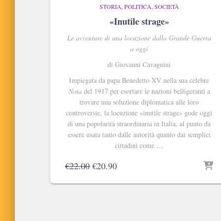
STORIA, POLITICA, SOCIETÀ
«Inutile strage»
Le avventure di una locuzione dalla Grande Guerra
a oggi
di Giovanni Cavagnini
Impiegata da papa Benedetto XV nella sua celebre
Nota
del 1917 per esortare le nazioni belligeranti a
trovare una soluzione diplomatica alle loro
controversie, la locuzione «inutile strage» gode oggi
di una popolarità straordinaria in Italia, al punto da
essere usata tanto dalle autorità quanto dai semplici
cittadini come …
Il
Il
€
22.00
€
20.90
prezzo
prezzo
originale
attuale
era:
è:
€22.00.
€20.90.