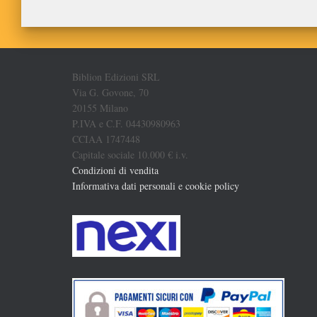
Biblion Edizioni SRL
Via G. Govone, 70
20155 Milano
P.IVA e C.F. 04430980963
CCIAA 1747448
Capitale sociale 10.000 € i.v.
Condizioni di vendita
Informativa dati personali e cookie policy