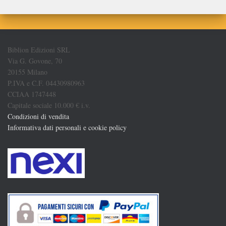
Biblion Edizioni SRL
Via G. Govone, 70
20155 Milano
P.IVA e C.F. 04430980963
CCIAA 1747448
Capitale sociale 10.000 € i.v.
Condizioni di vendita
Informativa dati personali e cookie policy