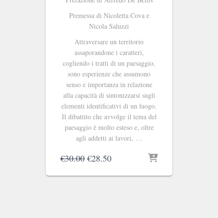
Premessa di Nicoletta Cova e
Nicola Saluzzi
Attraversare un territorio
assaporandone i caratteri,
cogliendo i tratti di un paesaggio,
sono esperienze che assumono
senso e importanza in relazione
alla capacità di sintonizzarsi sugli
elementi identificativi di un luogo.
Il dibattito che avvolge il tema del
paesaggio è molto esteso e, oltre
agli addetti ai lavori, …
Il
Il
€
30.00
€
28.50
prezzo
prezzo
originale
attuale
era:
è:
€30.00.
€28.50.