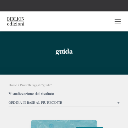
NAVI
guida
Home
/ Prodotti taggati “guida”
Visualizzazione del risultato