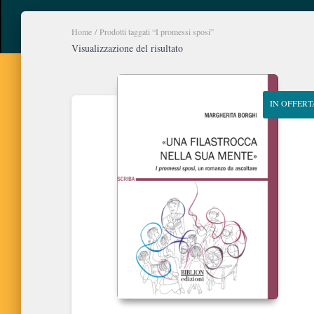
Home
/ Prodotti taggati “I promessi sposi”
Visualizzazione del risultato
IN OFFERT