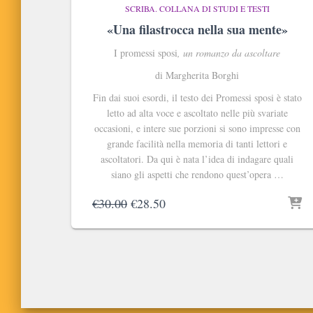
SCRIBA. COLLANA DI STUDI E TESTI
«Una filastrocca nella sua mente»
I promessi sposi
, un romanzo da ascoltare
di Margherita Borghi
Fin dai suoi esordi, il testo dei Promessi sposi è stato
letto ad alta voce e ascoltato nelle più svariate
occasioni, e intere sue porzioni si sono impresse con
grande facilità nella memoria di tanti lettori e
ascoltatori. Da qui è nata l’idea di indagare quali
siano gli aspetti che rendono quest’opera …
Il
Il
€
30.00
€
28.50
prezzo
prezzo
originale
attuale
era:
è:
€30.00.
€28.50.