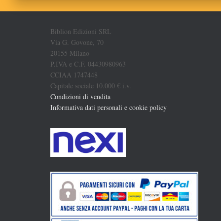
Biblion Edizioni SRL
Via G. Govone, 70
20155 Milano
P.IVA e C.F. 04430980963
CCIAA 1747448
Capitale sociale 10.000 € i.v.
Condizioni di vendita
Informativa dati personali e cookie policy