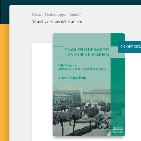
Home
/ Prodotti taggati “irpinia”
Visualizzazione del risultato
IN OFFERT