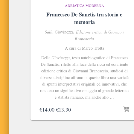
ADRIATICA MODERNA
Francesco De Sanctis tra storia e
memoria
Sulla
Giovinezza
. Edizione critica di Giovanni
Brancaccio
A cura di Marco Trotta
Della
Giovinezza
, testo autobiografico di Francesco
De Sanctis, riletto alla luce della ricca ed esauriente
edizione critica di Giovanni Brancaccio, studiosi di
diverse discipline offrono in questo libro una varietà
di spunti interpretativi originali ed innovativi, che
rendono un significativo omaggio al grande letterato
e statista italiano, ma anche allo …
Il
Il
€
14.00
€
13.30
prezzo
prezzo
originale
attuale
era:
è: