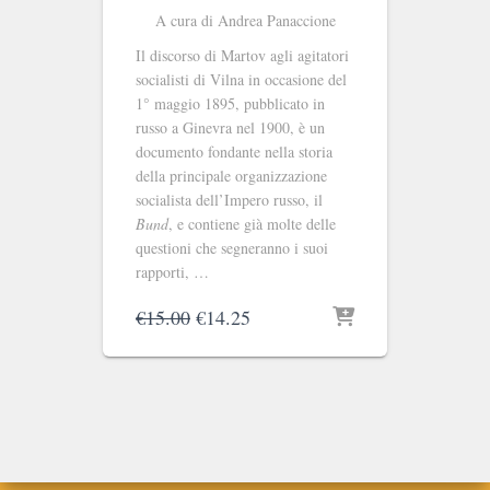
A cura di Andrea Panaccione
Il discorso di Martov agli agitatori
socialisti di Vilna in occasione del
1° maggio 1895, pubblicato in
russo a Ginevra nel 1900, è un
documento fondante nella storia
della principale organizzazione
socialista dell’Impero russo, il
Bund
, e contiene già molte delle
questioni che segneranno i suoi
rapporti, …
Il
Il
€
15.00
€
14.25
prezzo
prezzo
originale
attuale
era:
è:
€15.00.
€14.25.