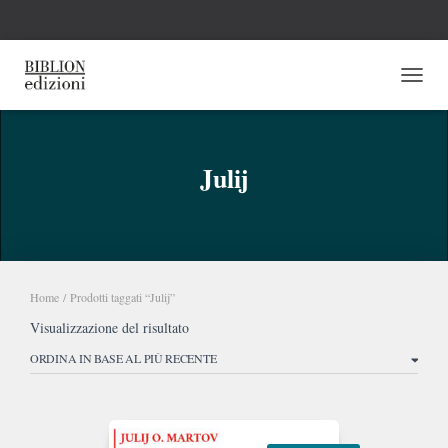
NAVI
Julij
Home
/ Prodotti taggati “Julij”
Visualizzazione del risultato