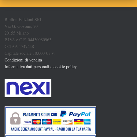
Biblion Edizioni SRL
Via G. Govone, 70
20155 Milano
P.IVA e C.F. 04430980963
CCIAA 1747448
Capitale sociale 10.000 € i.v.
Condizioni di vendita
Informativa dati personali e cookie policy