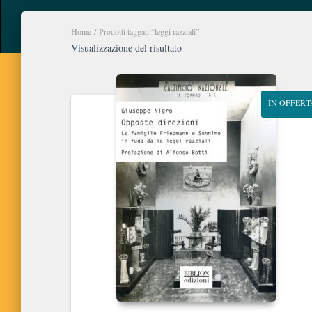
Home
/ Prodotti taggati “leggi razziali”
Visualizzazione del risultato
IN OFFERT