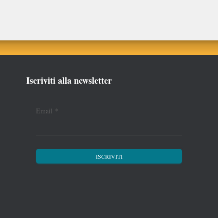
Iscriviti alla newsletter
Email
*