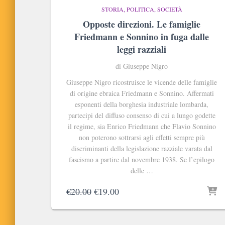
STORIA, POLITICA, SOCIETÀ
Opposte direzioni. Le famiglie
Friedmann e Sonnino in fuga dalle
leggi razziali
di Giuseppe Nigro
Giuseppe Nigro ricostruisce le vicende delle famiglie
di origine ebraica Friedmann e Sonnino. Affermati
esponenti della borghesia industriale lombarda,
partecipi del diffuso consenso di cui a lungo godette
il regime, sia Enrico Friedmann che Flavio Sonnino
non poterono sottrarsi agli effetti sempre più
discriminanti della legislazione razziale varata dal
fascismo a partire dal novembre 1938. Se l’epilogo
delle …
Il
Il
€
20.00
€
19.00
prezzo
prezzo
originale
attuale
era:
è: