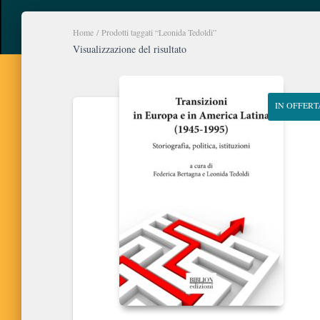
Home
/ Prodotti taggati “Leonida Tedoldi”
Visualizzazione del risultato
IN OFFERT