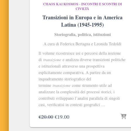
CHAOS KAI KOSMOS - INCONTRI E SCONTRI DI
CIVILTÀ
Transizioni in Europa e in America
Latina (1945-1995)
Storiografia, politica, istituzioni
A cura di Federica Bertagna e Leonida Tedoldi
Il volume ricostruisce usi e percorsi della nozione
di
transizione
e analizza diverse transizioni politiche
e istituzionali attraverso una prospettiva
esplicitamente comparativa. A partire da un
inquadramento storiografico del
termine
transizione
come strumento utile ad
analizzare la complessità dei processi storici, i
contributi sviluppano l’analisi parallela di singoli
casi, verificatisi in contesti geografici …
Il
Il
€
20.00
€
19.00
prezzo
prezzo
originale
attuale