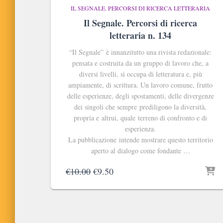
IL SEGNALE. PERCORSI DI RICERCA LETTERARIA
Il Segnale. Percorsi di ricerca
letteraria n. 134
“
Il Segnale
” è innanzitutto una rivista redazionale:
pensata e costruita da un gruppo di lavoro che, a
diversi livelli, si occupa di letteratura e, più
ampiamente, di scrittura. Un lavoro comune, frutto
delle esperienze, degli spostamenti, delle divergenze
dei singoli che sempre prediligono la diversità,
propria e altrui, quale terreno di confronto e di
esperienza.
La pubblicazione intende mostrare questo territorio
aperto al dialogo come fondante …
Il
Il
€
10.00
€
9.50
prezzo
prezzo
originale
attuale
era:
è:
€10.00.
€9.50.