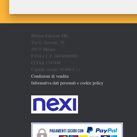
Biblion Edizioni SRL
Via G. Govone, 70
20155 Milano
P.IVA e C.F. 04430980963
CCIAA 1747448
Capitale sociale 10.000 € i.v.
Condizioni di vendita
Informativa dati personali e cookie policy