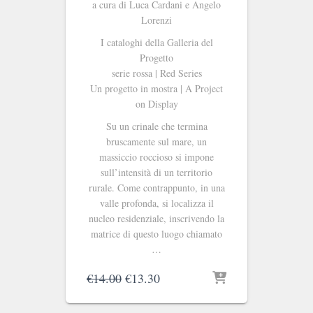
a cura di Luca Cardani e Angelo
Lorenzi
I cataloghi della Galleria del
Progetto
serie rossa | Red Series
Un progetto in mostra | A Project
on Display
Su un crinale che termina
bruscamente sul mare, un
massiccio roccioso si impone
sull’in­tensità di un territorio
rurale. Come contrappunto, in una
valle profonda, si localizza il
nucleo residenziale, inscrivendo la
matrice di questo luogo chiamato
…
Il
Il
€
14.00
€
13.30
prezzo
prezzo
originale
attuale