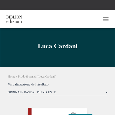
NAVI
Luca Cardani
Home
/ Prodotti taggati “Luca Cardani”
Visualizzazione del risultato