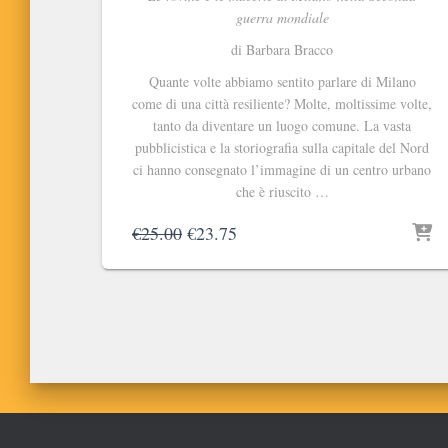
guerra mondiale
di Barbara Bracco
Quante volte abbiamo sentito parlare di Milano
come di una città resiliente? Molte, moltissime volte,
tanto da diventare un luogo comune. La vasta
pubblicistica e la storiografia sulla capitale del Nord
ci hanno consegnato l’immagine di un centro urbano
che è riuscito …
Il
Il
€
25.00
€
23.75
prezzo
prezzo
originale
attuale
era:
è:
€25.00.
€23.75.