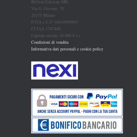
Biblion Edizioni SRL
Via G. Govone, 70
20155 Milano
P.IVA e C.F. 04430980963
CCIAA 1747448
Capitale sociale 10.000 € i.v.
Condizioni di vendita
Informativa dati personali e cookie policy