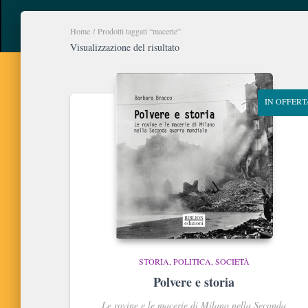
Home
/ Prodotti taggati “macerie”
Visualizzazione del risultato
IN OFFERT
STORIA, POLITICA, SOCIETÀ
Polvere e storia
Le rovine e le macerie di Milano nella Seconda