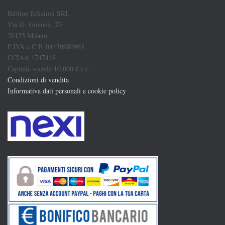
Biblion Edizioni SRL
Via G. Govone, 70
20155 Milano
P.IVA e C.F. 04430980963
CCIAA 1747448
Capitale sociale 10.000 € i.v.
Condizioni di vendita
Informativa dati personali e cookie policy