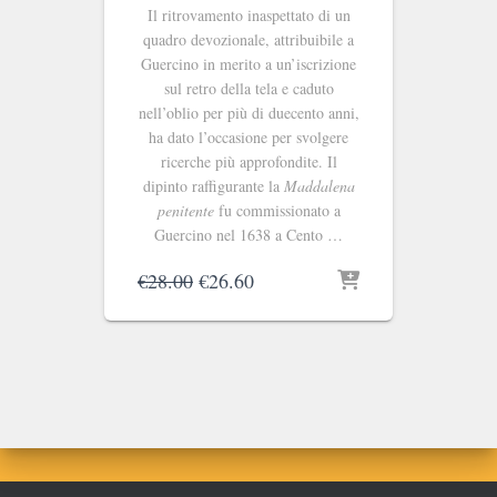
Il ritrovamento inaspettato di un
quadro devozionale, attribuibile a
Guercino in merito a un’iscrizione
sul retro della tela e caduto
nell’oblio per più di duecento anni,
ha dato l’occasione per svolgere
ricerche più approfondite. Il
dipinto raffigurante la
Maddalena
penitente
fu commissionato a
Guercino nel 1638 a Cento …
Il
Il
€
28.00
€
26.60
prezzo
prezzo
originale
attuale
era:
è:
€28.00.
€26.60.