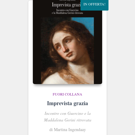
IN OFFERTA!
FUORI COLLANA
Imprevista grazia
Incontro con Guercino e la
Maddalena Gerini ritrovata
di Martina Ingendaay