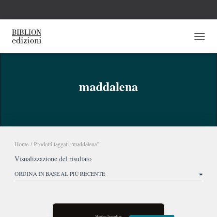
NAVI
maddalena
Home
/ Prodotti taggati “maddalena”
Visualizzazione del risultato