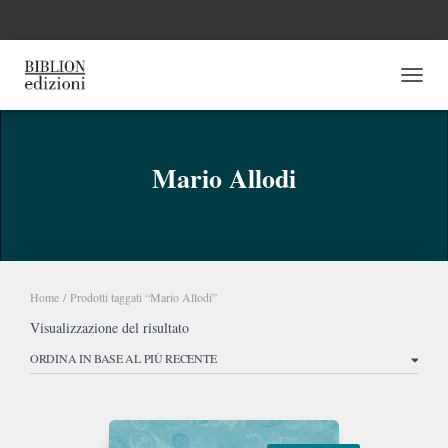
NAVI
Mario Allodi
Home
/ Prodotti taggati “Mario Allodi”
Visualizzazione del risultato