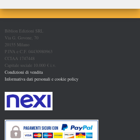
Biblion Edizioni SRL
Via G. Govone, 70
20155 Milano
P.IVA e C.F. 04430980963
CCIAA 1747448
Capitale sociale 10.000 € i.v.
Condizioni di vendita
Informativa dati personali e cookie policy