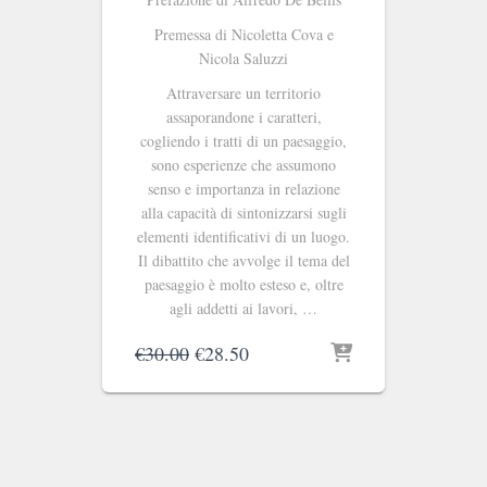
Premessa di Nicoletta Cova e
Nicola Saluzzi
Attraversare un territorio
assaporandone i caratteri,
cogliendo i tratti di un paesaggio,
sono esperienze che assumono
senso e importanza in relazione
alla capacità di sintonizzarsi sugli
elementi identificativi di un luogo.
Il dibattito che avvolge il tema del
paesaggio è molto esteso e, oltre
agli addetti ai lavori, …
Il
Il
€
30.00
€
28.50
prezzo
prezzo
originale
attuale
era:
è:
€30.00.
€28.50.