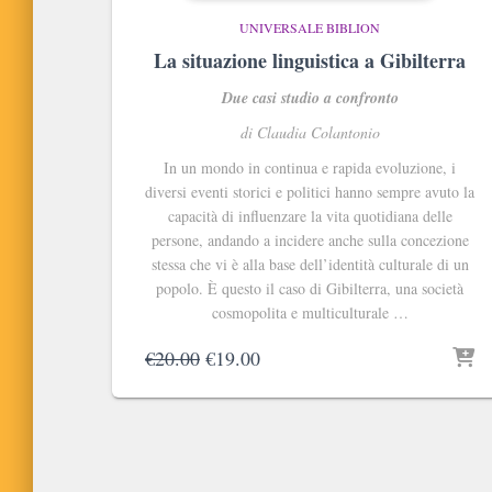
UNIVERSALE BIBLION
La situazione linguistica a Gibilterra
Due casi studio a confronto
di Claudia Colantonio
In un mondo in continua e rapida evoluzione, i
diversi eventi storici e politici hanno sempre avuto la
capacità di influenzare la vita quotidiana delle
persone, andando a incidere anche sulla concezione
stessa che vi è alla base dell’identità culturale di un
popolo. È questo il caso di Gibilterra, una società
cosmopolita e multiculturale …
Il
Il
€
20.00
€
19.00
prezzo
prezzo
originale
attuale
era:
è:
€20.00.
€19.00.