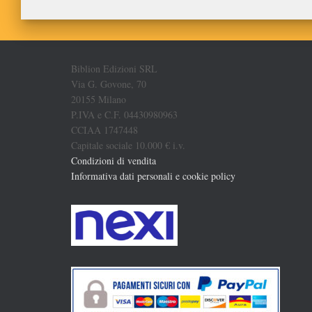
Biblion Edizioni SRL
Via G. Govone, 70
20155 Milano
P.IVA e C.F. 04430980963
CCIAA 1747448
Capitale sociale 10.000 € i.v.
Condizioni di vendita
Informativa dati personali e cookie policy