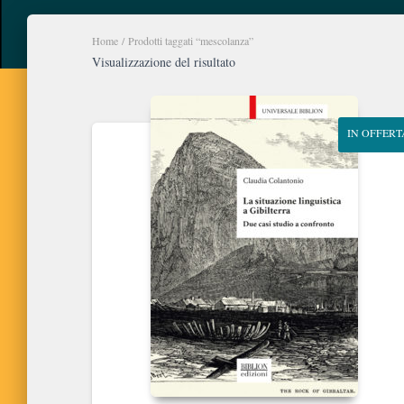
Home
/ Prodotti taggati “mescolanza”
Visualizzazione del risultato
IN OFFERT