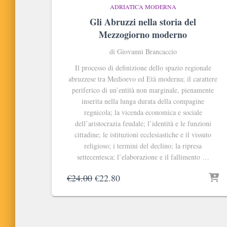
ADRIATICA MODERNA
Gli Abruzzi nella storia del
Mezzogiorno moderno
di Giovanni Brancaccio
Il processo di definizione dello spazio regionale
abruzzese tra Medioevo ed Età moderna; il carattere
periferico di un’entità non marginale, pienamente
inserita nella lunga durata della compagine
regnicola; la vicenda economica e sociale
dell’aristocrazia feudale; l’identità e le funzioni
cittadine; le istituzioni ecclesiastiche e il vissuto
religioso; i termini del declino; la ripresa
settecentesca; l’elaborazione e il fallimento …
Il
Il
€
24.00
€
22.80
prezzo
prezzo
originale
attuale
era:
è:
€24.00.
€22.80.