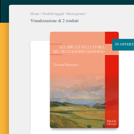
Home
/ Prodotti taggati “Mezzogiorno”
Ordina
Visualizzazione di 2 risultati
in
base
al
IN OFFERT
più
recente