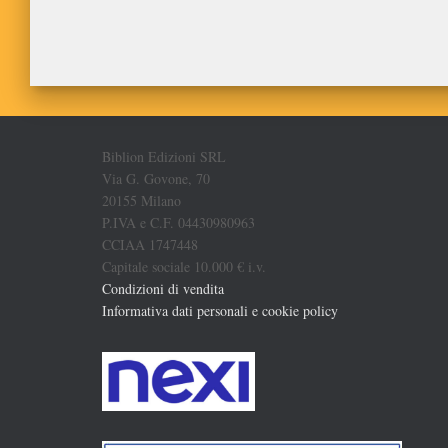
Biblion Edizioni SRL
Via G. Govone, 70
20155 Milano
P.IVA e C.F. 04430980963
CCIAA 1747448
Capitale sociale 10.000 € i.v.
Condizioni di vendita
Informativa dati personali e cookie policy