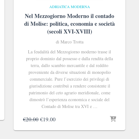
ADRIATICA MODERNA
Nel Mezzogiorno Moderno il contado
di Molise: politica, economia e società
(secoli XVI-XVIII)
di Marco Trotta
La feudalità del Mezzogiorno moderno trasse il
proprio dominio dal possesso e dalla rendita della
terra, dallo scambio mercantile e dal reddito
proveniente da diverse situazioni di monopolio
commerciale. Pure l’esercizio dei privilegi di
giurisdizione contribuì a rendere consistente il
patrimonio del ceto agrario meridionale, come
dimostrò l’esperienza economica e sociale del
Contado di Molise tra XVI e …
Il
Il
€
20.00
€
19.00
prezzo
prezzo
originale
attuale
era:
è: