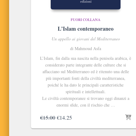
FUORI COLLANA
L’Islam contemporaneo
Un appello ai giovani del Mediterraneo
di Mahmoud Asfa
L’Islam, fin dalla sua nascita nella penisola arabica, è
considerato parte integrante delle culture che si
affacciano sul Mediterraneo ed è ritenuto una delle
più importanti fonti della civiltà mediterranea,
poiché le ha dato le principali caratteristiche
spirituali e intellettuali.
Le civiltà contemporanee si trovano oggi dinanzi a
enormi sfide, con il rischio che …
Il
Il
€
15.00
€
14.25
prezzo
prezzo
originale
attuale