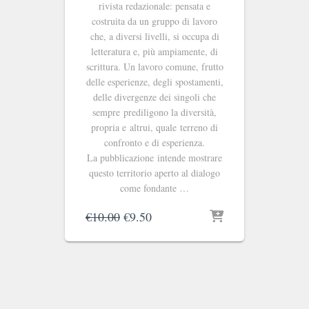
rivista redazionale: pensata e
costruita da un gruppo di lavoro
che, a diversi livelli, si occupa di
letteratura e, più ampiamente, di
scrittura. Un lavoro comune, frutto
delle esperienze, degli spostamenti,
delle divergenze dei singoli che
sempre prediligono la diversità,
propria e altrui, quale terreno di
confronto e di esperienza.
La pubblicazione intende mostrare
questo territorio aperto al dialogo
come fondante …
Il
Il
€
10.00
€
9.50
prezzo
prezzo
originale
attuale
era:
è:
€10.00.
€9.50.