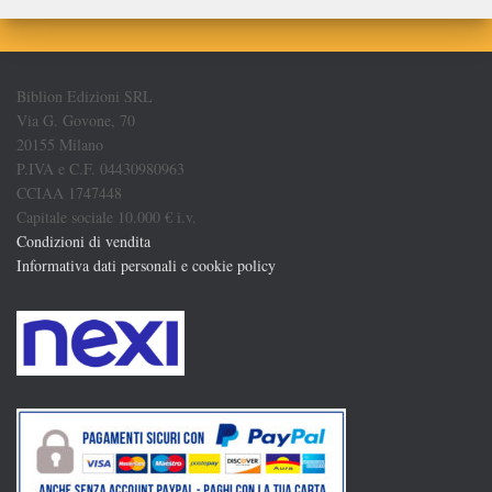
Biblion Edizioni SRL
Via G. Govone, 70
20155 Milano
P.IVA e C.F. 04430980963
CCIAA 1747448
Capitale sociale 10.000 € i.v.
Condizioni di vendita
Informativa dati personali e cookie policy