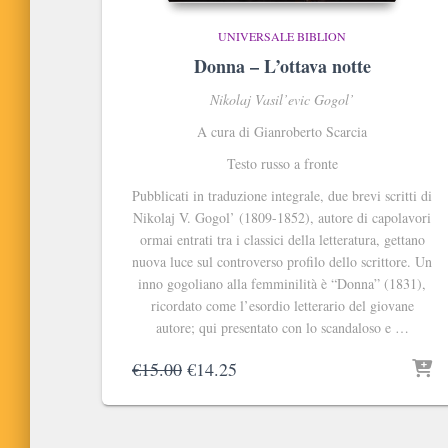
UNIVERSALE BIBLION
Donna – L’ottava notte
Nikolaj Vasil’evic Gogol’
A cura di Gianroberto Scarcia
Testo russo a fronte
Pubblicati in traduzione integrale, due brevi scritti di
Nikolaj V. Gogol’ (1809-1852), autore di capolavori
ormai entrati tra i classici della letteratura, gettano
nuova luce sul controverso profilo dello scrittore. Un
inno gogoliano alla femminilità è “Donna” (1831),
ricordato come l’esordio letterario del giovane
autore; qui presentato con lo scandaloso e …
Il
Il
€
15.00
€
14.25
prezzo
prezzo
originale
attuale
era:
è: