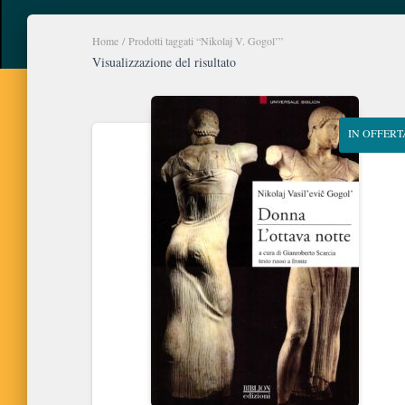
Home
/ Prodotti taggati “Nikolaj V. Gogol’”
Visualizzazione del risultato
IN OFFERT