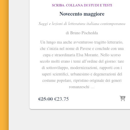
SCRIBA. COLLANA DI STUDI E TESTI
Novecento maggiore
Saggi e lezioni di letteratura italiana contemporanea
di Bruno Pischedda
Un lungo ma anche avventuroso tragitto letterario,
che s’inizia nel nome di Pavese e conclude con una
cupa e straordinaria Elsa Morante. Nello scorso
secolo molti erano i temi all’ordine del giorno: tare
di sottosviluppo, modernizzazioni, rapporti con i
saperi scientifici, urbanesimo e degenerazioni del
costume popolare, ripristino originale dei generi
romanzeschi …
Il
Il
€
25.00
€
23.75
prezzo
prezzo
originale
attuale
era:
è:
€25.00.
€23.75.