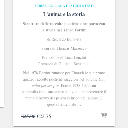
SCRIBA. COLLANA DI STUDI E TESTI
L’anima e la storia
Struttura delle raccolte poetiche e rapporto con
la storia in Franco Fortini
di Riccardo Bonavita
a cura di Thomas Mazzucco
Prefazione di Luca Lenzini
Premessa di Giuliana Benvenuti
Nel 1978 Fortini riunisce per Einaudi le sue prime
quattro raccolte poetiche maggiori nel volume
Una
volta per sempre
. Poesie 1938-1973: un
personalissimo canzoniere che vuole rappresentare il
punto d’arrivo del percorso lirico dell’autore. È
questa trentennale …
Il
Il
€
25.00
€
23.75
prezzo
prezzo
originale
attuale