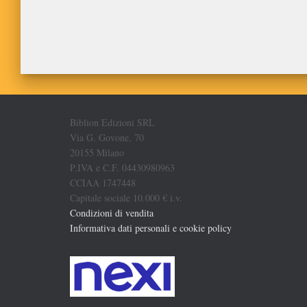
Biblion Edizioni SRL
Via G. Govone, 70
20155 Milano
P.IVA e C.F. 04430980963
CCIAA 1747448
Capitale sociale 10.000 € i.v.
Condizioni di vendita
Informativa dati personali e cookie policy