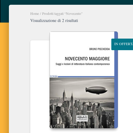
Home
/ Prodotti taggati “Novecento”
Ordina
Visualizzazione di 2 risultati
in
base
al
IN OFFERT
più
recente