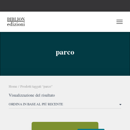
NAVI
parco
Home
/ Prodotti taggati “parco”
Visualizzazione del risultato