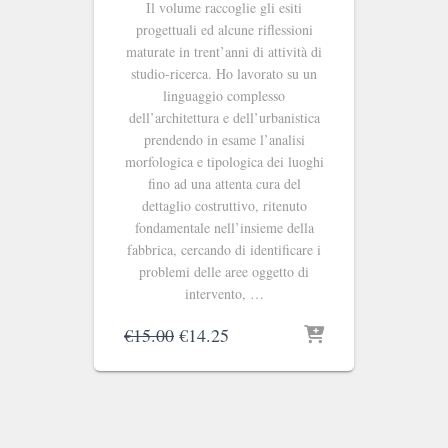
Il volume raccoglie gli esiti
progettuali ed alcune riflessioni
maturate in trent’anni di attività di
studio-ricerca. Ho lavorato su un
linguaggio complesso
dell’architettura e dell’urbanistica
prendendo in esame l’analisi
morfologica e tipologica dei luoghi
fino ad una attenta cura del
dettaglio costruttivo, ritenuto
fondamentale nell’insieme della
fabbrica, cercando di identificare i
problemi delle aree oggetto di
intervento, …
Il
Il
€
15.00
€
14.25
prezzo
prezzo
originale
attuale
era:
è:
€15.00.
€14.25.