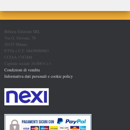
Biblion Edizioni SRL
Via G. Govone, 70
20155 Milano
P.IVA e C.F. 04430980963
CCIAA 1747448
Capitale sociale 10.000 € i.v.
Condizioni di vendita
Informativa dati personali e cookie policy