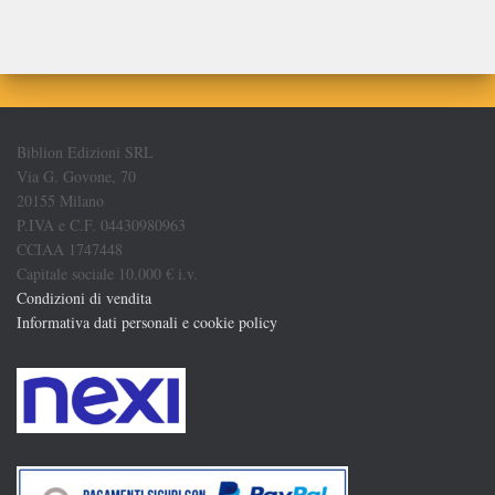
Biblion Edizioni SRL
Via G. Govone, 70
20155 Milano
P.IVA e C.F. 04430980963
CCIAA 1747448
Capitale sociale 10.000 € i.v.
Condizioni di vendita
Informativa dati personali e cookie policy