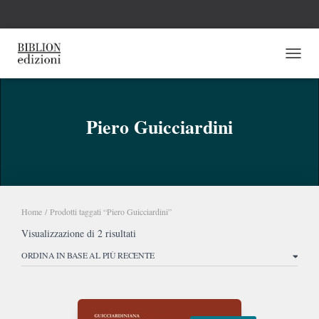
NAVI
Piero Guicciardini
Home
/ Prodotti taggati “Piero Guicciardini”
Ordina
Visualizzazione di 2 risultati
in
base
al
più
recente