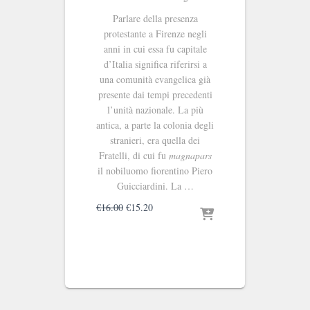
Parlare della presenza
protestante a Firenze negli
anni in cui essa fu capitale
d’Italia significa riferirsi a
una comunità evangelica già
presente dai tempi precedenti
l’unità nazionale. La più
antica, a parte la colonia degli
stranieri, era quella dei
Fratelli, di cui fu
magna
pars
il nobiluomo fiorentino Piero
Guicciardini. La …
Il
Il
€
16.00
€
15.20
prezzo
prezzo
originale
attuale
era:
è:
€16.00.
€15.20.