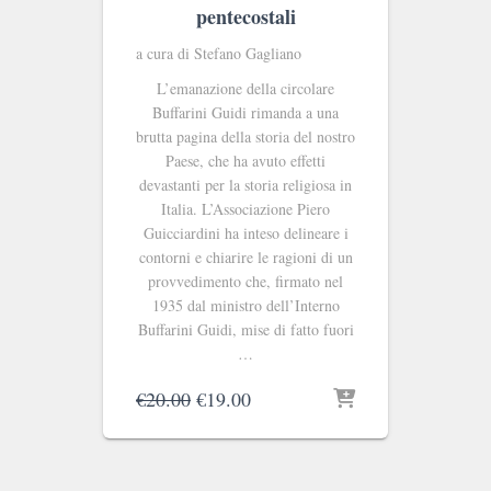
pentecostali
a cura di Stefano Gagliano
L’emanazione della circolare
Buffarini Guidi rimanda a una
brutta pagina della storia del nostro
Paese, che ha avuto effetti
devastanti per la storia religiosa in
Italia. L’Associazione Piero
Guicciardini ha inteso delineare i
contorni e chiarire le ragioni di un
provvedimento che, firmato nel
1935 dal ministro dell’Interno
Buffarini Guidi, mise di fatto fuori
…
Il
Il
€
20.00
€
19.00
prezzo
prezzo
originale
attuale
era:
è:
€20.00.
€19.00.