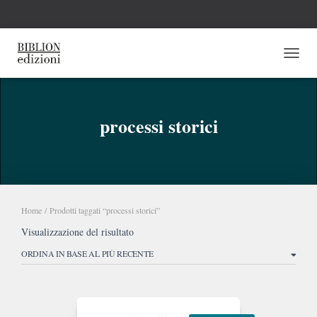
NAVI
processi storici
Home
/ Prodotti taggati “processi storici”
Visualizzazione del risultato