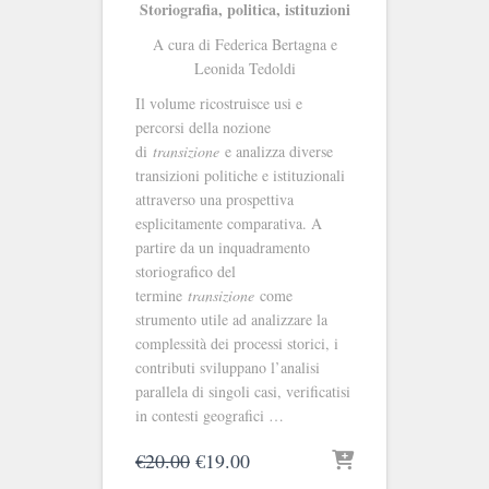
Storiografia, politica, istituzioni
A cura di Federica Bertagna e
Leonida Tedoldi
Il volume ricostruisce usi e
percorsi della nozione
di
transizione
e analizza diverse
transizioni politiche e istituzionali
attraverso una prospettiva
esplicitamente comparativa. A
partire da un inquadramento
storiografico del
termine
transizione
come
strumento utile ad analizzare la
complessità dei processi storici, i
contributi sviluppano l’analisi
parallela di singoli casi, verificatisi
in contesti geografici …
Il
Il
€
20.00
€
19.00
prezzo
prezzo