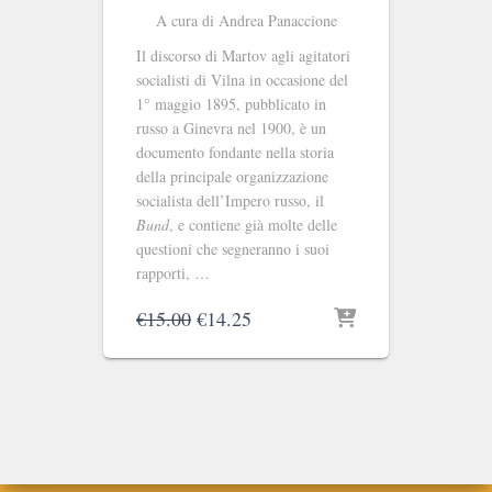
A cura di Andrea Panaccione
Il discorso di Martov agli agitatori
socialisti di Vilna in occasione del
1° maggio 1895, pubblicato in
russo a Ginevra nel 1900, è un
documento fondante nella storia
della principale organizzazione
socialista dell’Impero russo, il
Bund
, e contiene già molte delle
questioni che segneranno i suoi
rapporti, …
Il
Il
€
15.00
€
14.25
prezzo
prezzo
originale
attuale
era:
è:
€15.00.
€14.25.