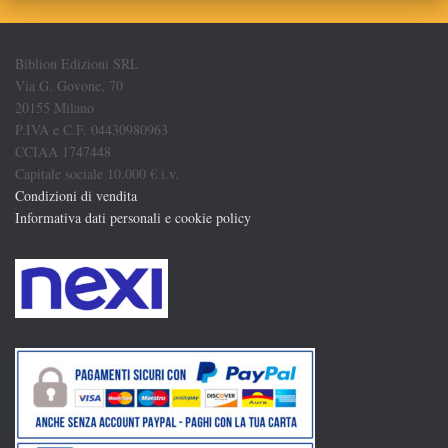
Biblion Edizioni SRL
Via G. Govone, 70
20155 Milano
P.IVA e C.F. 04430980963
CCIAA 1747448
Capitale sociale 10.000 € i.v.
Condizioni di vendita
Informativa dati personali e cookie policy