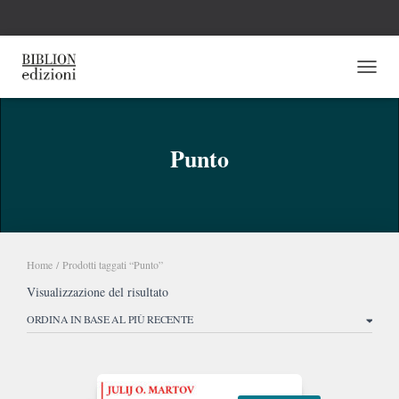
NAVI
Punto
Home
/ Prodotti taggati “Punto”
Visualizzazione del risultato