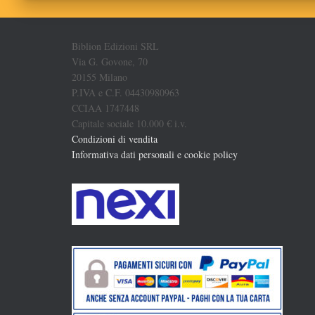
Biblion Edizioni SRL
Via G. Govone, 70
20155 Milano
P.IVA e C.F. 04430980963
CCIAA 1747448
Capitale sociale 10.000 € i.v.
Condizioni di vendita
Informativa dati personali e cookie policy