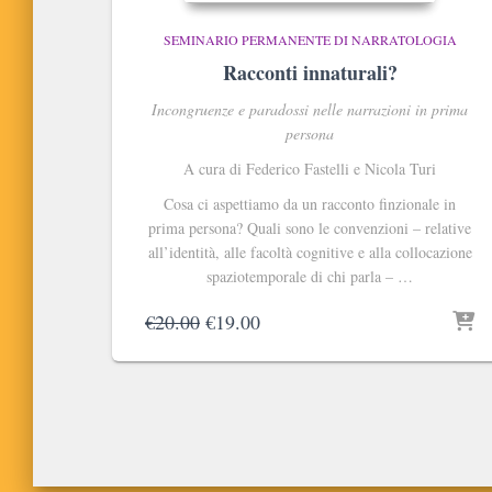
SEMINARIO PERMANENTE DI NARRATOLOGIA
Racconti innaturali?
Incongruenze e paradossi nelle narrazioni in prima
persona
A cura di
Federico Fastelli e Nicola Turi
Cosa ci aspettiamo da un racconto finzionale in
prima persona? Quali sono le convenzioni – relative
all’identità, alle facoltà cognitive e alla collocazione
spaziotemporale di chi parla – …
Il
Il
€
20.00
€
19.00
prezzo
prezzo
originale
attuale
era:
è:
€20.00.
€19.00.